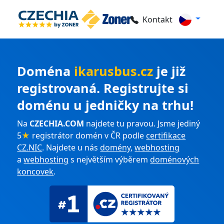
Kontakt
Doména
ikarusbus.cz
je již
registrovaná. Registrujte si
doménu u jedničky na trhu!
Na
CZECHIA.COM
najdete tu pravou. Jsme jediný
5
★
registrátor domén v ČR podle
certifikace
CZ.NIC
. Najdete u nás
domény
,
webhosting
a
webhosting
s největším výběrem
doménových
koncovek
.