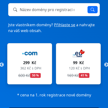
Název domény k registraci nebo převodu
Jste vlastníkem domény?
Přihlaste se
a nahrajte
na váš web obsah.
299 Kč
99 Kč
362 Kč s DPH
120 Kč s DPH
600 Kč
169 Kč
50 %
41 %
* cena na 1. rok registrace nové domény