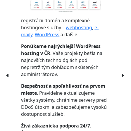
registrácii domén a komplexné
hostingové služby –
webhosting
,
e-
maily
,
WordPress
a ďalšie.
Ponúkame najrýchlejší WordPress
hosting v ČR
. Vaše projekty bežia na
najnovších technológiách pod
nepretržitým dohľadom skúsených
administrátorov.
Bezpečnosť a spoľahlivosť na prvom
mieste
. Pravidelne aktualizujeme
všetky systémy, chránime servery pred
DDoS útokmi a zabezpečujeme vysokú
dostupnosť služieb.
Živá zákaznícka podpora 24/7
.