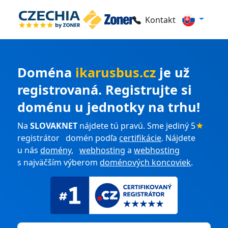
Kontakt
Doména
ikarusbus.cz
je už
registrovaná. Registrujte si
doménu u jednotky na trhu!
Na
SLOVAKNET
nájdete tú pravú. Sme jediný 5
★
registrátor domén podľa
certifikácie
. Nájdete
u nás
domény
,
webhosting
a
webhosting
s najväčším výberom
doménových koncoviek
.