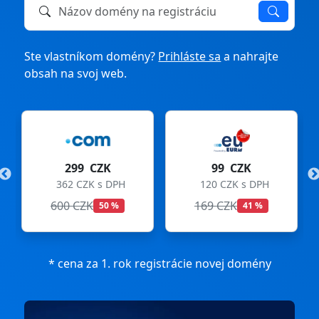
Názov domény na registráciu alebo prevod
Ste vlastníkom domény?
Prihláste sa
a nahrajte
obsah na svoj web.
299 CZK
99 CZK
362 CZK s DPH
120 CZK s DPH
600 CZK
169 CZK
50 %
41 %
* cena za 1. rok registrácie novej domény